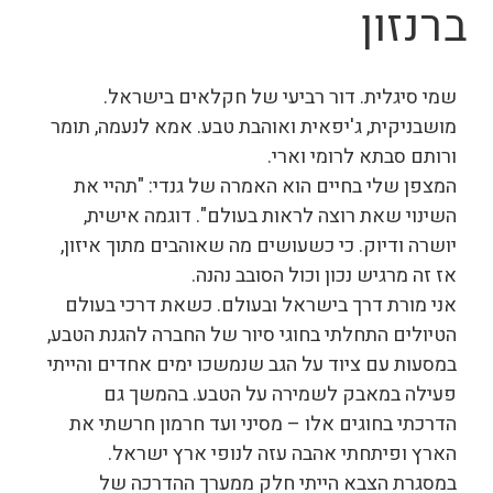
ברנזון
שמי סיגלית. דור רביעי של חקלאים בישראל.
מושבניקית, ג'יפאית ואוהבת טבע. אמא לנעמה, תומר
ורותם סבתא לרומי וארי.
המצפן שלי בחיים הוא האמרה של גנדי: "תהיי את
השינוי שאת רוצה לראות בעולם". דוגמה אישית,
יושרה ודיוק. כי כשעושים מה שאוהבים מתוך איזון,
אז זה מרגיש נכון וכול הסובב נהנה.
אני מורת דרך בישראל ובעולם. כשאת דרכי בעולם
הטיולים התחלתי בחוגי סיור של החברה להגנת הטבע,
במסעות עם ציוד על הגב שנמשכו ימים אחדים והייתי
פעילה במאבק לשמירה על הטבע. בהמשך גם
הדרכתי בחוגים אלו – מסיני ועד חרמון חרשתי את
הארץ ופיתחתי אהבה עזה לנופי ארץ ישראל.
במסגרת הצבא הייתי חלק ממערך ההדרכה של