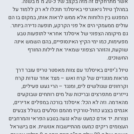
אשר מתרחקים זה מזה בקצב של כ-20 מ"מ בשנה.
במהלך טיול גיאוגרפי באיסלנד תוכלו לא רק ללמוד על
המפגש בין הלוחות אלא ממש לראות אותו, במקום בו הם
עולים ממעמקי הים אל פני הקרקע, תופעה נדירה ביותר.
גם מיקומה הצפוני של איסלנד אחראי לתופעות טבע
מפעימות, כמו ימי הקיץ האינסופיים, בהם השמש אינה
שוקעת, והזוהר הצפוני שמאיר את לילות החורף
החשוכים.
טיול ג'יפים באיסלנד עם צוות מאסטר טריפ עובר דרך
מראות מנוגדים של קרח ואש – מצד אחד שדות קרח
וקרחונים שגולשים לים, ומנגד – הרי געש פעילים,
גייזרים מתפרצים ובריכות של מים רותחים שבוקעים
מהאדמה. וזה לא הכל: איסלנד בורכה במפלים אדירים,
אגמים בצבע כחול-טורקיז מהמם וסלעים בשלל צבעים
וצורות. יד אדם כמעט שלא נגעה בטבע הפראי והמרחבים
העצומים ריקים כמעט מהתיישבות אנושית. אם בישראל