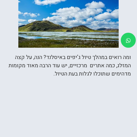
ומה רואים במהלך טיול ג'יפים באיסלנד? הנה, על קצה
המזלג, כמה אתרים מרכזיים, יש עוד הרבה מאוד מקומות
מדהימים שתוכלו לגלות בעת הטיול.
משולש הזהב. שלושת האתרים המוכרים ביותר באיסלנד
מרכיבים את משולש הזהב: הפארק הלאומי ת'ינגווליר,
אתר הגייזרים ומפלי גולפוס.
הפארק הלאומי ת'ינגווליר הוכרז כאתר מורשת עולמית
של אונסק"ו לא רק בזכות הנופים היפים והתופעות
הגיאולוגיות המעניינות שבו אלא גם בשל החשיבות