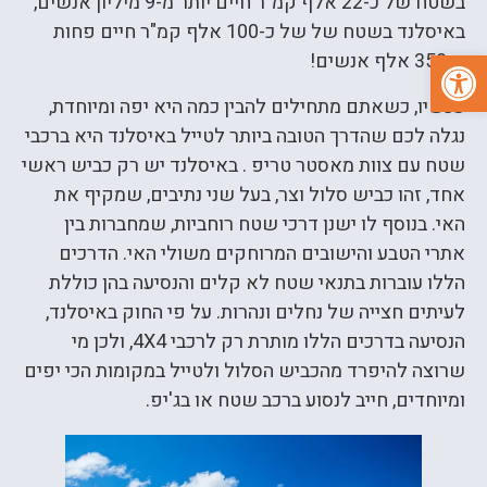
בשטח של כ-22 אלף קמ"ר חיים יותר מ-9 מיליון אנשים,
באיסלנד בשטח של של כ-100 אלף קמ"ר חיים פחות
פתח סרגל נגישות
מ-350 אלף אנשים!
עכשיו, כשאתם מתחילים להבין כמה היא יפה ומיוחדת,
נגלה לכם שהדרך הטובה ביותר לטייל באיסלנד היא ברכבי
שטח עם צוות מאסטר טריפ . באיסלנד יש רק כביש ראשי
אחד, זהו כביש סלול וצר, בעל שני נתיבים, שמקיף את
האי. בנוסף לו ישנן דרכי שטח רוחביות, שמחברות בין
אתרי הטבע והישובים המרוחקים משולי האי. הדרכים
הללו עוברות בתנאי שטח לא קלים והנסיעה בהן כוללת
לעיתים חצייה של נחלים ונהרות. על פי החוק באיסלנד,
הנסיעה בדרכים הללו מותרת רק לרכבי 4X4, ולכן מי
שרוצה להיפרד מהכביש הסלול ולטייל במקומות הכי יפים
ומיוחדים, חייב לנסוע ברכב שטח או בג'יפ.