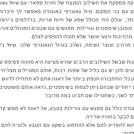
טיול גאו
יקה מספקת את השילוב המנצח של חווית ספארי עם
 עם בני המקום. טיול גאוגרפי באוגנדה מאפשר לך היכרות
ד, עולם החי הכולל שפע של חיות אריות, ברדלסים ג’ירפות,
 וכמובן שימפנזים וגורילות. מפגשים עם שבטים המנהלים אור
מרהיבות ורגעי אושר שלא תוכלו להפסיק לצלם.
טיול ג'
 מרהיב ועוצר נשימה, נשלב בטיול הגאוגרפי שלנו
ות שבשל השילובים הרבים שהיא מציעה היא מהווה פסיפס של 
ם ולכן יש גם בליל של שפות רבות, אולם המטיילים מצליחים
 כלי התחבורה הנפוץ ביותר אל דאגה אתם לא תתחילו לדווש.
 ייחודים שבהם ניתן לצפות בשימפנזים, נראה אותם משוטטים
 לשני, כשתטיילו שם תבינו במה מדובר.
וגנדה כולל גם מפגש עם גורילות בטבע, אל דאגה לא ממש קר
ם לבקר בחוויה אדירה.
וא להפריע להם אלא להתמזג בשקט עם הטבע ולהניח להם 
להם".