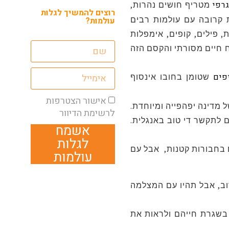
גרפי
מטריף חושים נהרות,
רוצים להמשיך לגלות
 קרובה עם עולמות רבים
עולמות?
 פילים, קופים, אימפלות
ח חיים מסורתי והקסם הזה
יפים
שטומן בחובו אינסוף
אישור הצטרפות
מדינה יפהפייה ומיוחדת.
לרשימת הדיוור
 לתקשר די טוב באנגלית.
אשמח
לגלות
 בחבורות קטנות, אבל עם
עולמות
וב, אבל תהיו עם המצלמה
בשגרת חייהם ולראות את