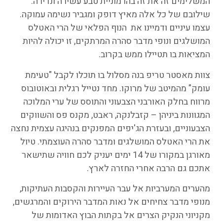
המשלימים זה את זה בהרמוניית טבע עשירה ונדירה.
שילובם של כל אלה מאיץ דופק ומגביר נשימה עמוקה.
עצמו עיניים ודמיינו את הנוף הפלאי של הרי האטלס
המושלגים ונופי מדבר סהרה המרתקים, זו יכולה להיות
המציאות בו תטיילו ממש בקרוב.
צוות מאסטר טריפ בנה מסלול בו תוכלו לקבל "טעימת
עומק" מהמיטב של מרוקו. מחד נטייל רגלית ובאוטובוס
מרווח בחלק האורבני הצבעוני והתוסס של ערי המלוכה
המגוונות ביניהן – קזבלנקה, ראבט, מקנס פס והשווקים
הצבעוניים, ובעזרת הג'יפים המפנקים בנהיגה עצמית נחצה
את הרי האטלס המושלגים ומדבר סהרה העוצמתי. טיול
מאורגן במקורו של 14 ימים יעניק לכם חוויה שתישאר
אתכם גם הרבה אחרי החזרה לארץ.
מהערים המערביות אל עבר העיירות והקסבות העתיקות,
מנופי מדבר צחיחים אל נאות המדבר הירוקים והמרגשים,
מקניוני הנקיק הצרים אל בקתות הבוץ האדומות של