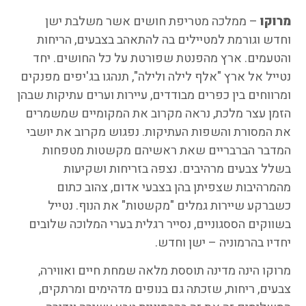
מרוקו
– ממלכה מטריפת חושים אשר משלבת ישן
וחדש וגורמת למטיילים בה להתאהב בצבעים, הריחות
והטעמים. ארץ מהפנטת שפורטת על כל החושים. יחד
נטייל אל ארץ "אלף לילה ולילה", תנהגו בג'יפים מפנקים
ומרווחים בין כפרים מבודדים, עיירות וערים עתיקות שבהן
הזמן עצר מלכת, נראה מקרוב את המקומיים שמשמרים
את המסורת והשפות העתיקות. נפגוש מקרוב את יושבי
המדבר הברבריים שאת ראשיהם מקשטות מטפחות
בשלל צבעים מרהיבים. נצפה בזריחות ושקיעות
מהמרהיבות שצפיתן בהן בצבעי אדום, צהוב כתום
כשברקע שיירות גמלים "מקשטות" את הנוף. נטייל
בשווקים הססגוניים, נסייר רגלית בערי המלוכה שלובים
יחדיו בהרמוניה – ישן וחדש.
מרוקו הינה מדינה תוססת מלאה שמחת חיים ואווירה,
צבעים, ריחות, שזכתה גם בנופים מדהימים ומרתקים,