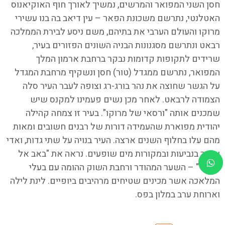
חסן השני המפואר והמרשים, נמשיך לאורך חוף האוקיאנוס
האטלנטי, נתרשם משכונת הפאר – עין דיאב בה בנו עשירי
מרוקו והעולם הערבי את בתיהם, משם ניסע לבירת הממלכה
רבאט ונתרשם מסגנונות הבניה השונים הפזורים בעיר,
שרידים לתקופות קדומות נבקר ברחבת ארמון המלך
המפואר, נתרשם ממגדל (טור) חסן ונשקיף מרחבת המגדל
על הגשר שחוצה את נהר בורג-רג וצופה לעבר העיר סלה
הצמודה לרבאט. לאחר מכן נשים פעמינו למקנס שיש
שמכנים אותה "ורסאי של מרוקו". בעיר זו צמחה קהילה
יהודית מפוארת שהעמידה דורות של רבנים חשובים ומאות
מהם עלו בחלוף השנים ארצה. העיר בנויה על שתי גדות, ואדי
עשיר בנביעות ובמקורות מים שופעים. נראה את "באב אל
מנסור" – השער המהודר ורחבת השוק ההומה עם בעלי
המלאכה אשר מכינים שטיחים מרהיבים ביופיים. לינת לילה
וארוחת ערב במלון בפס.