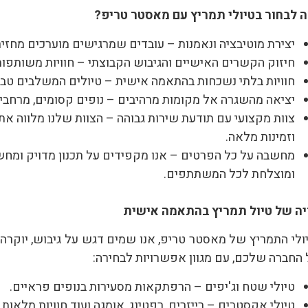
 לבחור בטיולי תמריץ עם מאסטר טריפ
?
יצירת מוטיבציה ונאמנות – עובדים שמרגישים מוערכים מחזיר
חיזוק הקשרים האישיים והגיבוש הקבוצתי – חוויות משותפות 
חוויות בלתי נשכחות בהתאמה אישית – טיולים המשלבים טבע,
יציאה מהשגרה אל מקומות מרהיבים – נופים קסומים, מרחבים
צוות מקצועי עם תודעת שירות גבוהה – הצוות שלנו מלווה א
וזמינות מלאה.
מחשבה על כל הפרטים – אנו מקפידים על תכנון מדויק ומחשב
ומוצלחת לכל המשתתפים.
יה של טיול תמריץ בהתאמה אישית
ולי התמריץ של מאסטר טריפ, אנו שמים דגש על גיבוש, יוקרה ו
החברה שלכם, עם מגוון אפשרויות לבחירה:
טיולי שטח וג'יפים – הרפתקאות מסעירות בנופים פראיים.
טיולי אקסטרים – רייזרים, רפטינג, אומגה ועוד חוויות מלאות 