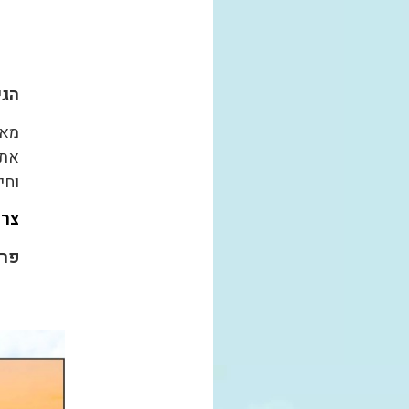
הגי
מאס
את 
וחי
צרו
פרט