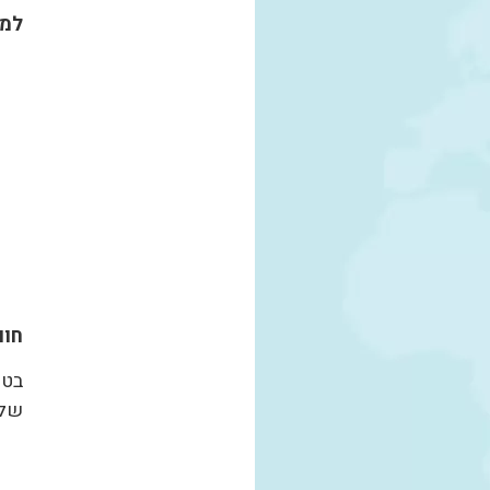
למה
חוו
בטי
של 