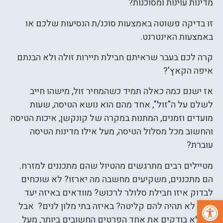
מדינות עוינות ומסוכנות?
זו בדיקה פשוטה באמצעות סוכנ/ת הנסיעות שלכם או
באמצעות האינטרנט.
קרה לכם בעבר שראיתם חבילת תיירות זולה ולא הבנתם
איפה הקאץ'?
אז ישנם כמה כאלה תמיד כשהמחיר זול, מישהו חייב
לשלם על ה"זול", אחד מהם הוא נושא הטיסה, שעות
מועדים וזמנים, המתנות במקרה של קונקשן, איכות הטיסה
והחשוב מכל מסלול הטיסה, מעל אילו מדינות הטיסה
עוברת?
מטיילים רבים מתרגשים מהטיול שהם מתכננים למזרח.
הם מתכננים, משקיעים מחשבה מה יארזו? לא שוכחים
לבדוק איזו חבילת סלולר לרכוש? מוודאים באיזה יעד
פתח סרגל נגישות
אולי לא תהיה להם קליטה? באיזה בתי מלון לנים? אבל
הם לא בודקים את אחד הפרטים החשובים ביותר, מעל