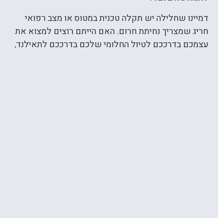
דמיינו שחלילה יש תקלה טכנית במטוס או מצב רפואי
חריג שמצריך נחיתת חרום. האם הייתם רוצים למצוא את
עצמכם בדרככם לטיול החלומי שלכם בדרככם לתאילנד,
הודו, הונג קונג, סין,
וייטנאם
נוחתים באירן? או בכל מדינה
עוינת אחרת??
מדובר בסיכון גדול אותו לוקחים ישראלים רבים מבלי
שהם מודעים לעניין. החוק הבינלאומי אמור לסייע
לנוסעים שנשארים בתוך המטוס או לא יוצאים מהטרמינל.
אולם אם התגלתה תקלה משמעותית שמחייבת עיכוב של
שעות רבות? אם החליטו להוריד את הנוסעים מהמטוס
ולבדוק דרכונים, מה יעזור החוק הבינלאומי באותו רגע
מעורר אימה שמגלים שיש ישראלים על המטוס? הרי
מדובר בסכנה של ממש, כל אחד יכול לדמיין לעצמו לאן
עלול העניין להתגלגל …
הכי מצער שכבר קרו מקרים כאלה בעבר ורק בזכות המזל