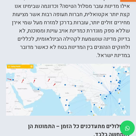
אילו מדינות עובר מסלול הטיסה? וכדוגמה שבימינו אנו
קצת יותר אקטואלית, חברות תעופה רבות אשר מציעות
מחירים זולים יותר, עוברות בדרכן למזרח מעל שמי אירן
שללא ספק מוגדרת כמדינת אויב עוינת ומסוכנת, לא
בדיוק מדינה שנשמעת לקהילה הבינלאומית, לכללים
ולחוקים הנהוגים בין המדינות בטח לא כאשר מדובר
במדינת ישראל.
המסלולים מתעדכנים כל הזמן – התמונות הן
להמחשה בלבד.