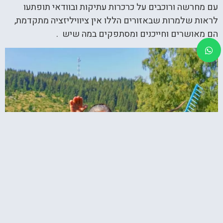
עם מחרשה ורוכבים על כרכרות עתיקות ובוודאי תופתעו
לראות שלמרות שבאזורים הללו אין ציוויליזציה מתקדמת,
הם מאושרים וחייכנים ומסתפקים במה שיש .
ההרים עשירים במשאבי טבע, כולל מינרלים כמו פחם, ברזל
וזהב (הרי ידוע שהרומנים חובבי זהב). אנחנו ממליצים לכם