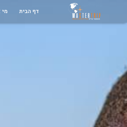
דף הבית
מי א