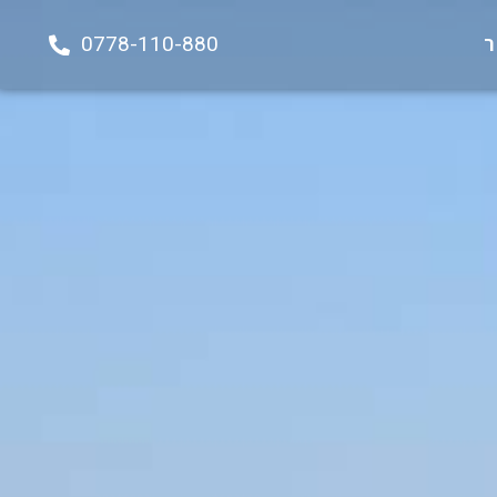
0778-110-880
ר