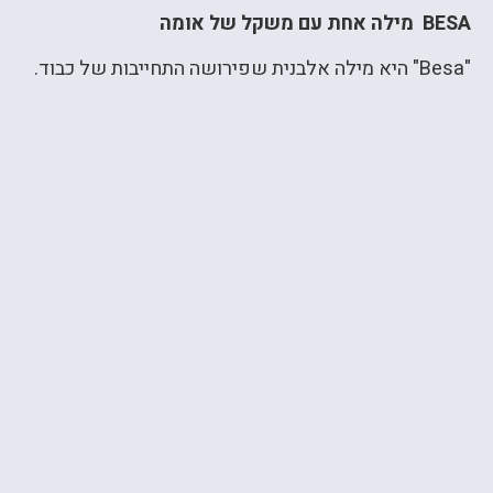
BESA
מילה אחת עם משקל של אומה
"Besa" היא מילה אלבנית שפירושה התחייבות של כבוד.
עבור האלבנים, לתת "בסה" משמעו הבטחה שאי אפשר
להפר, גם אם זה עולה במחיר אישי כבד. ערך שנמצא
עמוק בתרבות, וליווה גם סיפורים של הצלת יהודים בזמן
השואה.