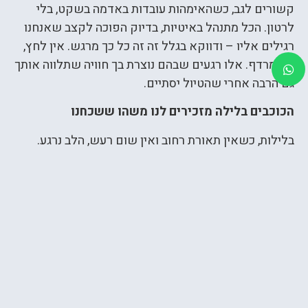
קשורים לגב, כשהאימהות עובדות באדמה בשקט, בלי
לרטון. הכל מתנהל באיטיות, בדיוק הפוכה לקצב שאנחנו
רגילים אליו – ודווקא בגלל זה זה כל כך מרגש. אין לחץ,
אין מרדף. אלו רגעים שבהם נוצרת בך חוויה שתלווה אותך
גם הרבה אחרי שהטיול יסתיים.
הכוכבים בלילה מזכירים לנו משהו ששכחנו
בלילות, כשאין תאורת רחוב ואין שום רעש, הלב נרגע.
ואתם מריצים בראש את מראות היום שחוויתם את
הנופים עוצרי הנשימה, ועולה השאלה: מתי בפעם
האחרונה הרגשת שקט אמיתי? עומק הפשטות בשילוב
עוצמת החוויה גורמים ללב להיפתח, ולהיזכר מה באמת
חשוב בחיים.