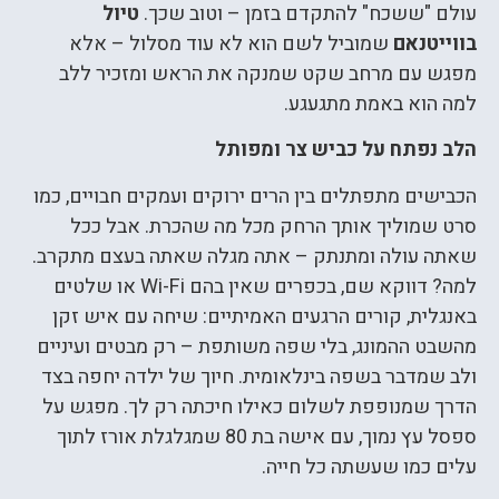
עולם "ששכח" להתקדם בזמן – וטוב שכך.
טיול
בווייטנאם
שמוביל לשם הוא לא עוד מסלול – אלא
מפגש עם מרחב שקט שמנקה את הראש ומזכיר ללב
למה הוא באמת מתגעגע.
הלב נפתח על כביש צר ומפותל
הכבישים מתפתלים בין הרים ירוקים ועמקים חבויים, כמו
סרט שמוליך אותך הרחק מכל מה שהכרת. אבל ככל
שאתה עולה ומתנתק – אתה מגלה שאתה בעצם מתקרב.
למה? דווקא שם, בכפרים שאין בהם Wi-Fi או שלטים
באנגלית, קורים הרגעים האמיתיים: שיחה עם איש זקן
מהשבט ההמונג, בלי שפה משותפת – רק מבטים ועיניים
ולב שמדבר בשפה בינלאומית. חיוך של ילדה יחפה בצד
הדרך שמנופפת לשלום כאילו חיכתה רק לך. מפגש על
ספסל עץ נמוך, עם אישה בת 80 שמגלגלת אורז לתוך
עלים כמו שעשתה כל חייה.